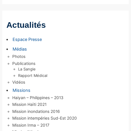
c
h
i
Actualités
v
e
Espace Presse
s
Médias
Photos
Publications
La Sangle
Rapport Médical
Vidéos
Missions
Haiyan – Philippines – 2013
Mission Haïti 2021
Mission inondations 2016
Mission intempéries Sud-Est 2020
Mission Irma – 2017