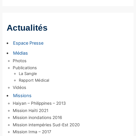
c
h
i
Actualités
v
e
Espace Presse
s
Médias
Photos
Publications
La Sangle
Rapport Médical
Vidéos
Missions
Haiyan – Philippines – 2013
Mission Haïti 2021
Mission inondations 2016
Mission intempéries Sud-Est 2020
Mission Irma – 2017