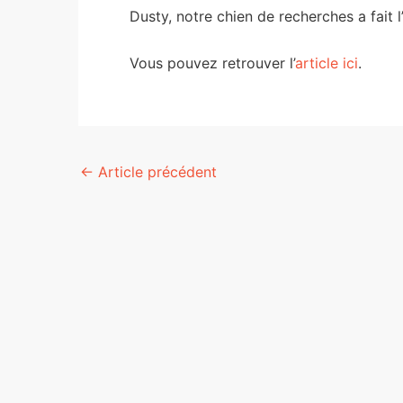
Dusty, notre chien de recherches a fait l
Vous pouvez retrouver l’
article ici
.
Navigation
←
Article précédent
des
articles