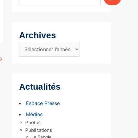
Archives
A
r
→
c
h
Actualités
i
v
Espace Presse
e
Médias
s
Photos
Publications
La Sangle