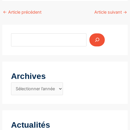
Navigation
←
Article précédent
Article suivant
→
des
articles
Archives
A
r
c
h
i
Actualités
v