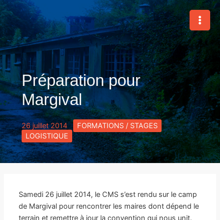
Aller
au
MAI
contenu
MEN
Préparation pour
Margival
26 juillet 2014
FORMATIONS / STAGES
LOGISTIQUE
Samedi 26 juillet 2014, le CMS s’est rendu sur le camp
de Margival pour rencontrer les maires dont dépend le
terrain et remettre à jour la convention qui nous unit.