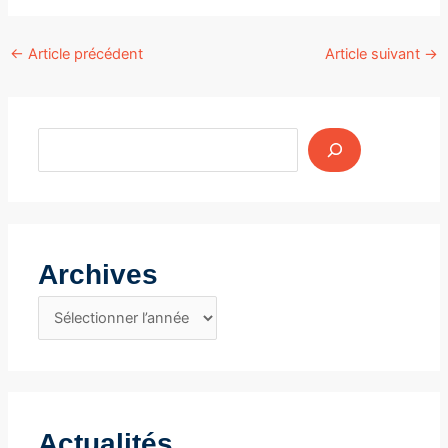
Navigation
←
Article précédent
Article suivant
→
des
articles
Archives
A
r
c
h
i
Actualités