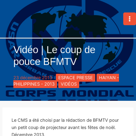
Aller
au
contenu
MA
M
Vidéo | Le coup de
pouce BFMTV
23 décembre 2013
ESPACE PRESSE
HAIYAN -
PHILIPPINES - 2013
VIDÉOS
Le CMS a été choisi par la rédaction de BFMTV pour
un petit coup de projecteur avant les fêtes de noël.
Décembre 2013.