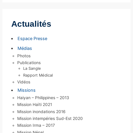
c
h
i
Actualités
v
e
Espace Presse
s
Médias
Photos
Publications
La Sangle
Rapport Médical
Vidéos
Missions
Haiyan – Philippines – 2013
Mission Haïti 2021
Mission inondations 2016
Mission intempéries Sud-Est 2020
Mission Irma – 2017
Mission Népal